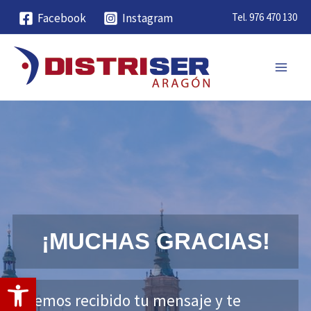
Ir
Tel.
976 470 130
Facebook
Instagram
al
contenido
Main
Men
¡MUCHAS GRACIAS!
Abrir barra de herramientas
Hemos recibido tu mensaje y te